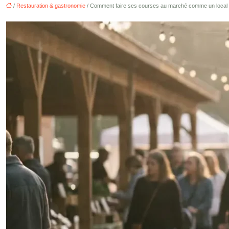
/
Restauration & gastronomie
/ Comment faire ses courses au marché comme un local s