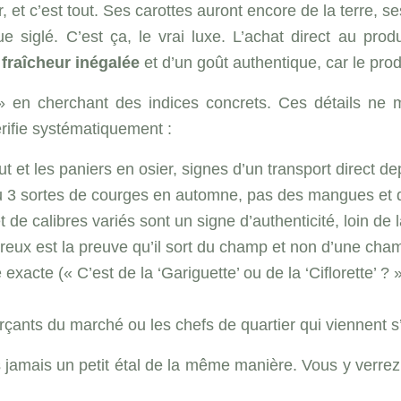
ir, et c’est tout. Ses carottes auront encore de la terre, 
e siglé. C’est ça, le vrai luxe. L’achat direct au pro
e
fraîcheur inégalée
et d’un goût authentique, car le prod
» en cherchant des indices concrets. Ces détails ne m
vérifie systématiquement :
 et les paniers en osier, signes d’un transport direct depu
u 3 sortes de courges en automne, pas des mangues et 
e calibres variés sont un signe d’authenticité, loin de la
eux est la preuve qu’il sort du champ et non d’une cham
é exacte (« C’est de la ‘Gariguette’ ou de la ‘Ciflorette’ 
nts du marché ou les chefs de quartier qui viennent s’y
s jamais un petit étal de la même manière. Vous y verrez