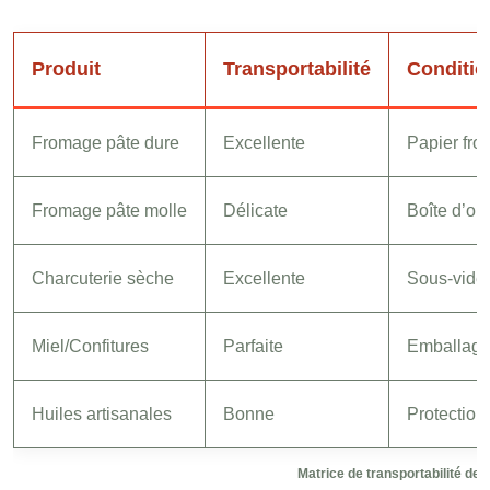
Produit
Transportabilité
Conditio
Fromage pâte dure
Excellente
Papier fro
Fromage pâte molle
Délicate
Boîte d’ori
Charcuterie sèche
Excellente
Sous-vide 
Miel/Confitures
Parfaite
Emballage 
Huiles artisanales
Bonne
Protection
Matrice de transportabilité des 