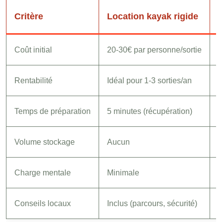
Critère
Location kayak rigide
Coût initial
20-30€ par personne/sortie
3
Rentabilité
Idéal pour 1-3 sorties/an
R
Temps de préparation
5 minutes (récupération)
2
Volume stockage
Aucun
1
Charge mentale
Minimale
E
Conseils locaux
Inclus (parcours, sécurité)
À